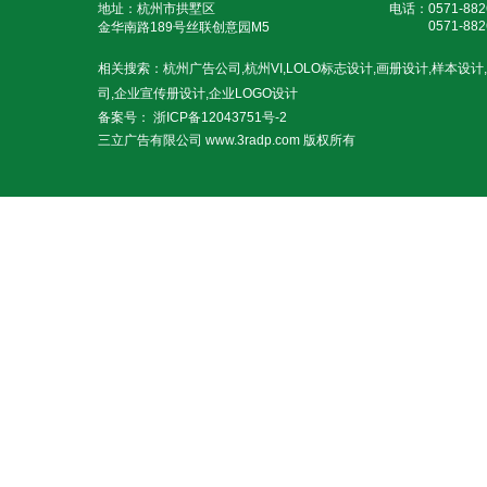
地址：杭州市拱墅区
电话：
0571-
882
0571-
882
金华南路189号丝联创意园M5
相关搜索：杭州广告公司,杭州VI,LOLO标志设计,画册设计,样本设
司,企业宣传册设计,企业LOGO设计
备案号：
浙ICP备12043751号-2
三立广告有限公司 www.3radp.com 版权所有