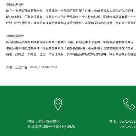
品牌的易损性
建立一个品牌可能要几十年，但是摧毁一个品牌可能只要几件事，也就是很多人常说的危机管理
部分的时候，厂家会很高兴。但是每个人的对于品牌有一个共性的认识，同时也对品牌有着一个
怀疑（仅仅是怀疑）就会带来连锁的质疑和忠诚度的降低，甚至购买转移和指责。例如冠生园危
品牌的适应性
所有的国际品牌都面临着国际化和本土化两个问题。特别是本土化策略，影响着品牌的区域效应
生街头砸奔驰的过激事件，给品牌想象带来了很多负面影响，甚至影响了当地地区的潜在消费者
结语：品牌是一个概念，也是一个管理项目，其中包括品牌经理和品牌战略，我们希望我们都在
作者：三立广告
WWW.3RADP.COM
地址：杭州市拱墅区
电话：
0571-
882
0571-
882
金华南路189号丝联创意园M5