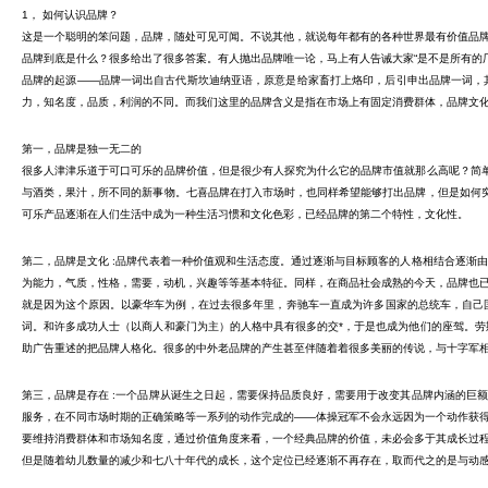
1， 如何认识品牌？
这是一个聪明的笨问题，品牌，随处可见可闻。不说其他，就说每年都有的各种世界最有价值品
品牌到底是什么？很多给出了很多答案。有人抛出品牌唯一论，马上有人告诫大家“是不是所有的
品牌的起源——品牌一词出自古代斯坎迪纳亚语，原意是给家畜打上烙印，后引申出品牌一词，
力，知名度，品质，利润的不同。而我们这里的品牌含义是指在市场上有固定消费群体，品牌文
第一，品牌是独一无二的
很多人津津乐道于可口可乐的品牌价值，但是很少有人探究为什么它的品牌市值就那么高呢？简单
与酒类，果汁，所不同的新事物。七喜品牌在打入市场时，也同样希望能够打出品牌，但是如何突
可乐产品逐渐在人们生活中成为一种生活习惯和文化色彩，已经品牌的第二个特性，文化性。
第二，品牌是文化 :品牌代表着一种价值观和生活态度。通过逐渐与目标顾客的人格相结合逐渐
为能力，气质，性格，需要，动机，兴趣等等基本特征。同样，在商品社会成熟的今天，品牌也
就是因为这个原因。以豪华车为例，在过去很多年里，奔驰车一直成为许多国家的总统车，自己
词。和许多成功人士（以商人和豪门为主）的人格中具有很多的交*，于是也成为他们的座驾。劳斯
助广告重述的把品牌人格化。很多的中外老品牌的产生甚至伴随着着很多美丽的传说，与十字军相关的
第三，品牌是存在 :一个品牌从诞生之日起，需要保持品质良好，需要用于改变其品牌内涵的巨
服务，在不同市场时期的正确策略等一系列的动作完成的——体操冠军不会永远因为一个动作获
要维持消费群体和市场知名度，通过价值角度来看，一个经典品牌的价值，未必会多于其成长过
但是随着幼儿数量的减少和七八十年代的成长，这个定位已经逐渐不再存在，取而代之的是与动感