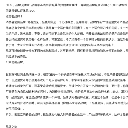
第四，品牌是质量 :品牌最基础的就是其良好的质量属性，奔驰的品牌是承诺30万公里不动螺
国际质量认证体系ISO。
谁需要品牌？
消费者需要品牌 :笔者浅见，品牌其实是一个心理概念，是用名称，品牌内涵/个性使消费者产生
笔者总有个奢侈的自私的想法：就是有一个适合我的美丽妻子，有一个适合我习性的房间，有一
生的产品，追求完美，享受，适合可能不止是笔者的个人梦想。消费者越来越期待的是产品是我
什么样的消费者就需要什么样品牌。精准定位，给了消费者一个自我暗示般的自我认识。通过外
合于他。大企业的业务代表也不会穿着休闲装或者价值100元的西装与人坐在谈判桌上。
品牌可以给消费者带来不同的感觉和联想，甚至是暗示。同样根据需求理论和笔者前面的论述，
风险成本的降低。
厂家需要品牌。
盲测就可以完全说明这一点，很普遍的一个例子是百事可乐投入市场的时候，不让消费者获取品
方，但是消费者却仍然更喜欢可口可乐包装得可乐。非常可乐在投入市场的时候也曾采用此策略，
造就这些感觉的厂商，而享受这些感觉是消费者。所以企业在开发一个品牌的时候，要注意，你
厂商是在为自己创造利润的同时，为消费者打造品牌。也许你不喜欢你的品牌名称，表达。那其
好，品牌坚持。这也是品牌价值的一个体现。品牌认同者的特点在于知道这个品牌，但是不十分
无法购买到合适产品时，就会选择其他品牌（比如几大运动品牌）；品牌坚持，会坚决采用特定品
老可乐回归）。
所以，要建立消费者的品牌，把品牌文化融入到消费者的生活中，产生品牌替换成本，这样才是
品牌之殇